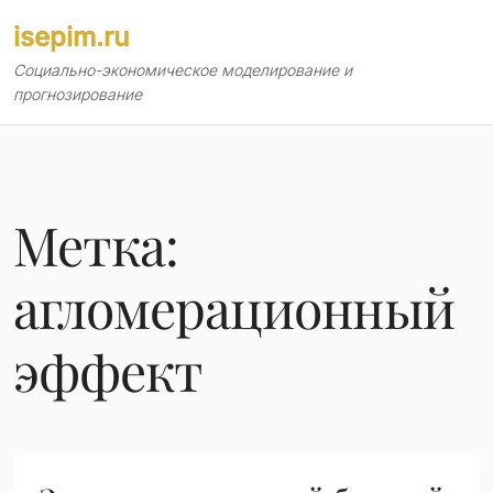
Перейти
isepim.ru
к
содержимому
Социально-экономическое моделирование и
прогнозирование
Метка:
агломерационный
эффект