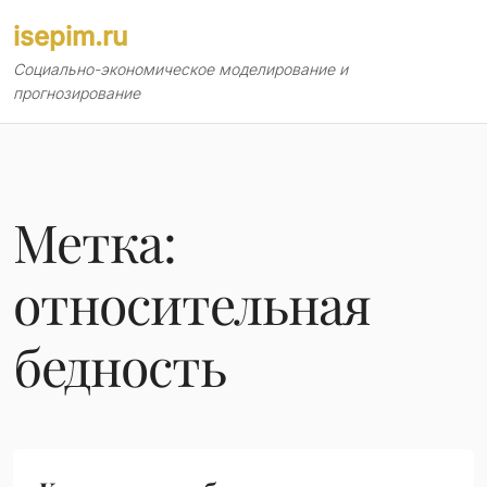
Перейти
isepim.ru
к
содержимому
Социально-экономическое моделирование и
прогнозирование
Метка:
относительная
бедность