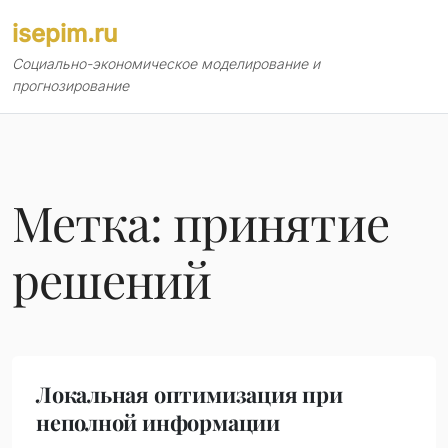
Перейти
isepim.ru
к
содержимому
Социально-экономическое моделирование и
прогнозирование
Метка:
принятие
решений
Локальная оптимизация при
неполной информации