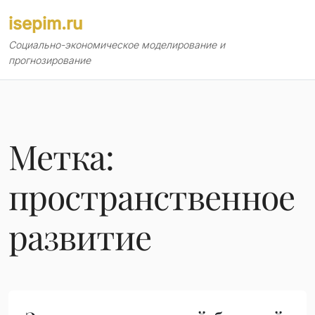
Перейти
isepim.ru
к
содержимому
Социально-экономическое моделирование и
прогнозирование
Метка:
пространственное
развитие