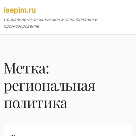
Перейти
isepim.ru
к
содержимому
Социально-экономическое моделирование и
прогнозирование
Метка:
региональная
политика