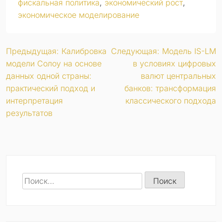
фискальная политика
,
экономический рост
,
экономическое моделирование
Навигация
Предыдущая:
Калибровка
Следующая:
Модель IS-LM
модели Солоу на основе
в условиях цифровых
по
данных одной страны:
валют центральных
практический подход и
банков: трансформация
записям
интерпретация
классического подхода
результатов
Найти: