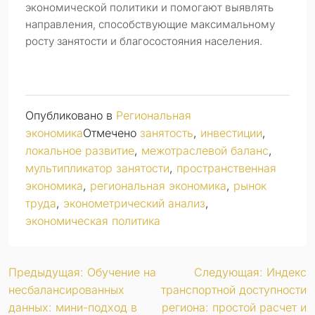
экономической политики и помогают выявлять
направления, способствующие максимальному
росту занятости и благосостояния населения.
Опубликовано в
Региональная
экономика
Отмечено
занятость
,
инвестиции
,
локальное развитие
,
межотраслевой баланс
,
мультипликатор занятости
,
пространственная
экономика
,
региональная экономика
,
рынок
труда
,
эконометрический анализ
,
экономическая политика
Навигация
Предыдущая:
Обучение на
Следующая:
Индекс
несбалансированных
транспортной доступности
по
данных: мини-подход в
региона: простой расчет и