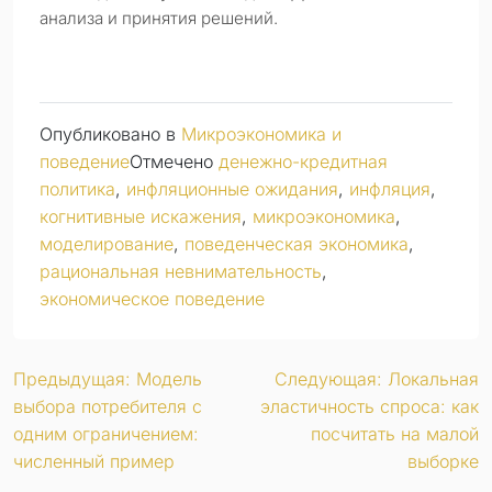
анализа и принятия решений.
Опубликовано в
Микроэкономика и
поведение
Отмечено
денежно-кредитная
политика
,
инфляционные ожидания
,
инфляция
,
когнитивные искажения
,
микроэкономика
,
моделирование
,
поведенческая экономика
,
рациональная невнимательность
,
экономическое поведение
Навигация
Предыдущая:
Модель
Следующая:
Локальная
выбора потребителя с
эластичность спроса: как
по
одним ограничением:
посчитать на малой
численный пример
выборке
записям