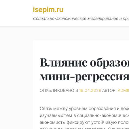
Перейти
isepim.ru
к
содержимому
Социально-экономическое моделирование и пр
Влияние образов
мини-регресси
ОПУБЛИКОВАНО В
18.04.2026
АВТОР:
ADMI
Связь между уровнем образования и дох
изучаемых тем в социально-экономичес
экономисты фиксируют устойчивую пол