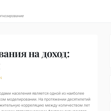
огнозирование
ания на доход:
я
N
одами населения является одной из наиболее
ком моделировании. На протяжении десятилетий
ожительную корреляцию между количеством лет