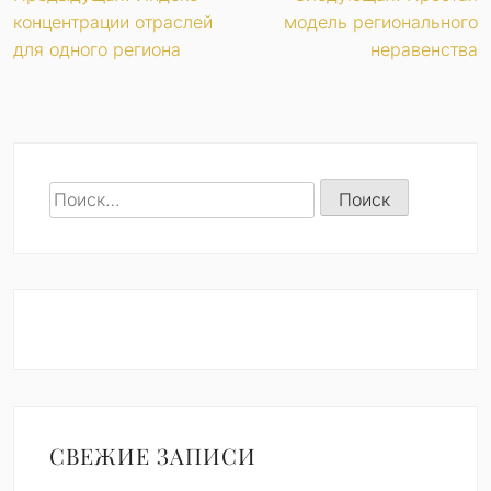
Навигация
концентрации отраслей
модель регионального
по
для одного региона
неравенства
записям
Найти:
СВЕЖИЕ ЗАПИСИ